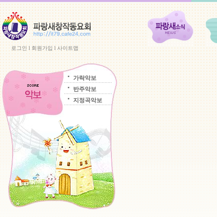
로그인
l
회원가입
l
사이트맵
가락악보
반주악보
지정곡악보