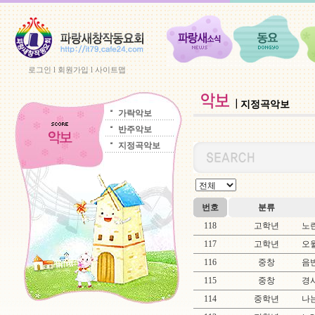
로그인
l
회원가입
l
사이트맵
지정곡악보
가락악보
반주악보
지정곡악보
번호
분류
118
고학년
노
117
고학년
오
116
중창
음
115
중창
경
114
중학년
나는