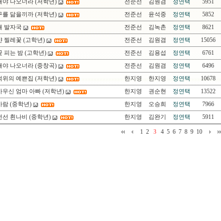
래야 나오너라 (저학년)
전준선
김원겸
정연택
5951
구를 닮을끼까 (저학년)
전준선
윤석중
정연택
5852
새 발자국
전준선
김녹촌
정연택
8621
 찔레꽃 (고학년)
전준선
김원겸
정연택
15056
 피는 밤 (고학년)
전준선
김용섭
정연택
6761
래야 나오너라 (중창곡)
전준선
김원겸
정연택
6496
덕위의 예쁜집 (저학년)
한지영
한지영
정연택
10678
우신 엄마 아빠 (저학년)
한지영
권순현
정연택
13522
람 (중학년)
한지영
오승희
정연택
7966
선 흰나비 (중학년)
한지영
김완기
정연택
5911
1
2
3
4
5
6
7
8
9
10