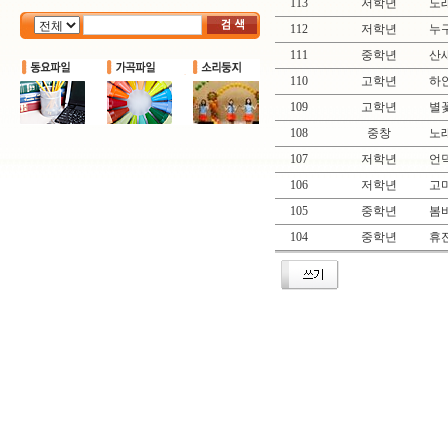
113
저학년
노
112
저학년
누
111
중학년
산
110
고학년
하얀
109
고학년
별꽃
108
중창
노
107
저학년
언
106
저학년
고마
105
중학년
봄바
104
중학년
휴전