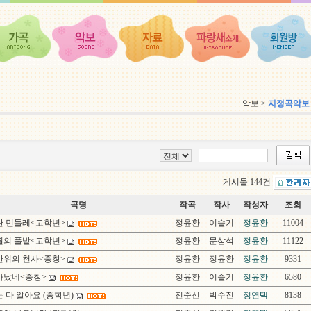
악보 >
지정곡악보
게시물 144건
곡명
작곡
작사
작성자
조회
란 민들레<고학년>
정윤환
이슬기
정윤환
11004
월의 풀밭<고학년>
정윤환
문삼석
정윤환
11122
반위의 천사<중창>
정윤환
정윤환
정윤환
9331
사났네<중창>
정윤환
이슬기
정윤환
6580
 다 알아요 (중학년)
전준선
박수진
정연택
8138