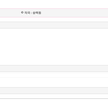
작곡 :
송택동