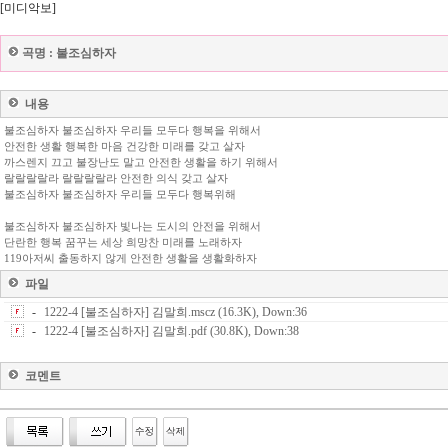
[미디악보]
곡명 :
불조심하자
내용
불조심하자 불조심하자 우리들 모두다 행복을 위해서
안전한 생활 행복한 마음 건강한 미래를 갖고 살자
까스렌지 끄고 불장난도 말고 안전한 생활을 하기 위해서
랄랄랄랄라 랄랄랄랄라 안전한 의식 갖고 살자
불조심하자 불조심하자 우리들 모두다 행복위해
불조심하자 불조심하자 빛나는 도시의 안전을 위해서
단란한 행복 꿈꾸는 세상 희망찬 미래를 노래하자
119아저씨 출동하지 않게 안전한 생활을 생활화하자
파일
-
1222-4 [불조심하자] 김말희.mscz (16.3K), Down:36
-
1222-4 [불조심하자] 김말희.pdf (30.8K), Down:38
코멘트