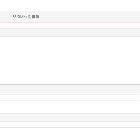
작사 :
김말희