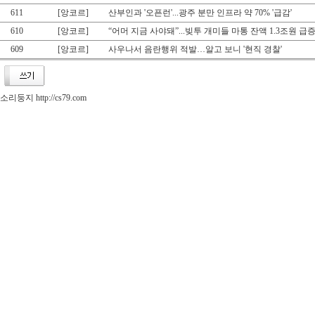
611
[앙코르]
산부인과 '오픈런'...광주 분만 인프라 약 70% '급감'
610
[앙코르]
“어머 지금 사야돼”...빚투 개미들 마통 잔액 1.3조원 급
609
[앙코르]
사우나서 음란행위 적발…알고 보니 '현직 경찰'
소리둥지 http://cs79.com