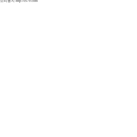
소리둥지 http://cs79.com