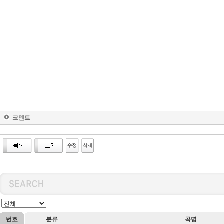
코멘트
번호
분류
곡명