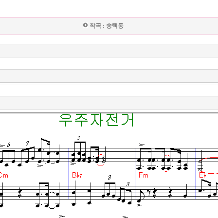
작곡 :
송택동