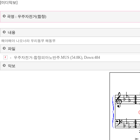
[미디악보]
곡명 :
우주자전거(합창)
내용
해야해야 나오너라 우리동무 해동무
파일
-
우주자전거-합창피아노반주.MUS (54.8K), Down:484
악보