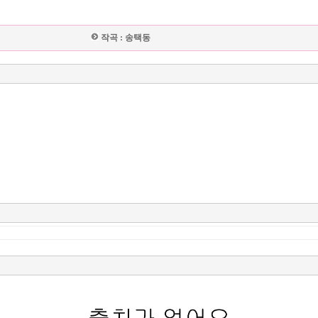
작곡 :
송택동