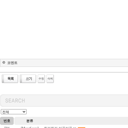
코멘트
번호
분류