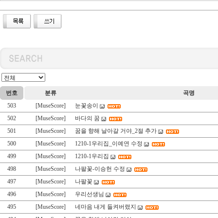
번호
분류
곡명
503
[MuseScore]
눈꽃송이
502
[MuseScore]
바다의 꿈
501
[MuseScore]
꿈을 향해 날아갈 거야_2절 추가
500
[MuseScore]
1210-1우리집_이예연 수정
499
[MuseScore]
1210-1우리집
498
[MuseScore]
나팔꽃-이승헌 수정
497
[MuseScore]
나팔꽃
496
[MuseScore]
우리선생님
495
[MuseScore]
네마음 내게 들켜버렸지