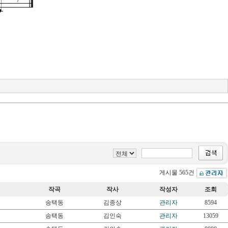
게시물 565건
작곡
작사
작성자
조회
송택동
김종상
관리자
8594
송택동
김인숙
관리자
13059