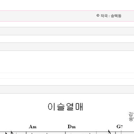
작곡 :
송택동