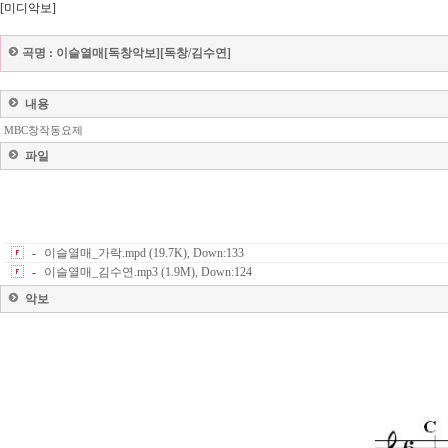
[미디악보]
곡명 :
이슬열매[독창악보][독창/김수연]
내용
MBC창작동요제
파일
-
이슬열매_가락.mpd (19.7K), Down:133
-
이슬열매_김수연.mp3 (1.9M), Down:124
악보