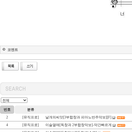
코멘트
번호
분류
2
[뮤직프로]
날개의씨앗[3부합창과 피아노반주악보][F]
4
[뮤직프로]
이슬열매[독창과 2부합창악보]-약간빠르게