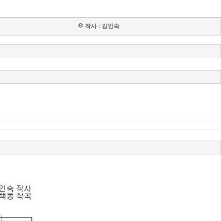
작사 :
김인숙